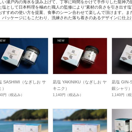
しい瀬戸内の海水を汲み上げて、丁寧に時間をかけて手作りした龍神乃
た塩として日本料理を極めた職人の監修により“素材の良さを引き出す塩
おすすめの使い方を提案、食事のシーン合わせて楽しんで頂けます。ま
、パッケージにもこだわり、洗練された落ち着きのあるデザインに仕上
 SASHIMI（なぎしお サ
凪塩 YAKINIKU（なぎしお ヤ
凪塩 GIN
ミ）
キニク）
銀シャリ
140円
（税込み）
1,140円
（税込み）
1,140円
（税