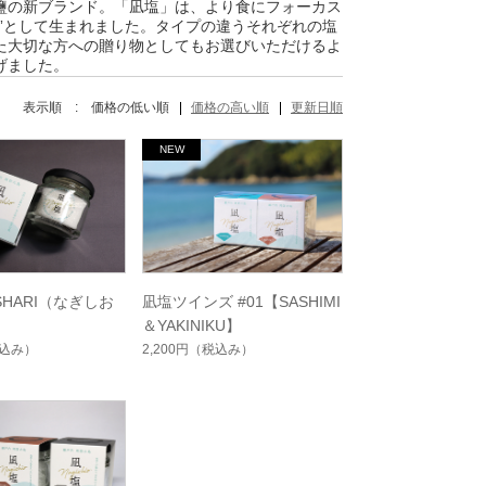
鹽の新ブランド。「凪塩」は、より食にフォーカス
”として生まれました。タイプの違うそれぞれの塩
た大切な方への贈り物としてもお選びいただけるよ
げました。
表示順 :
価格の低い順
価格の高い順
更新日順
-SHARI（なぎしお
凪塩ツインズ #01【SASHIMI
）
＆YAKINIKU】
込み）
2,200円
（税込み）