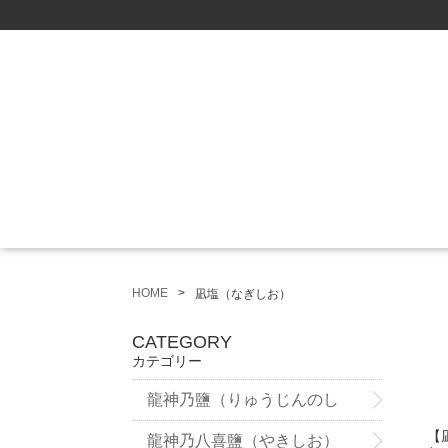
HOME
凪塩（なぎしお）
CATEGORY
カテゴリー
龍神乃鹽（りゅうじんのし
【
お）
龍神乃八喜鹽（やきしお）